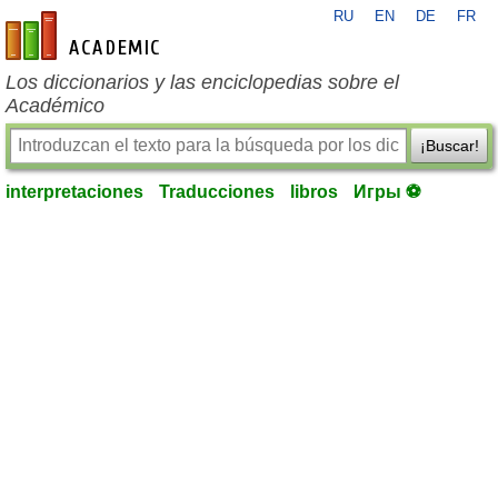
RU
EN
DE
FR
es-academic.com
Los diccionarios y las enciclopedias sobre el
Académico
¡Buscar!
interpretaciones
Traducciones
libros
Игры ⚽