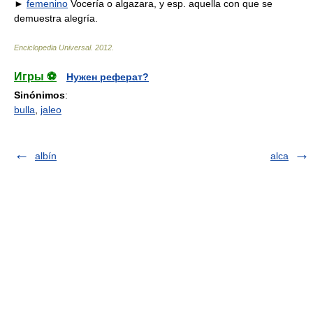
►
femenino
Vocería o algazara, y esp. aquella con que se
demuestra alegría.
Enciclopedia Universal
.
2012
.
Игры ⚽
Нужен реферат?
Sinónimos
:
bulla
,
jaleo
albín
alca