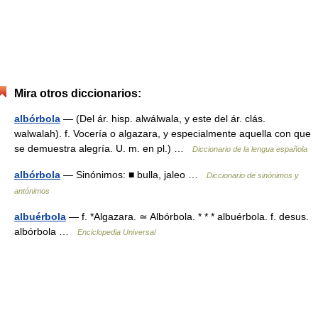
Mira otros diccionarios:
albórbola
— (Del ár. hisp. alwálwala, y este del ár. clás.
walwalah). f. Vocería o algazara, y especialmente aquella con que
se demuestra alegría. U. m. en pl.) …
Diccionario de la lengua española
albórbola
— Sinónimos: ■ bulla, jaleo …
Diccionario de sinónimos y
antónimos
albuérbola
— f. *Algazara. ≃ Albórbola. * * * albuérbola. f. desus.
albórbola …
Enciclopedia Universal