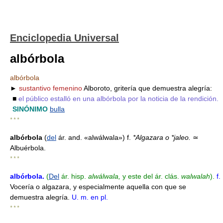
Enciclopedia Universal
albórbola
albórbola
►
sustantivo femenino
Alboroto, gritería que demuestra alegría:
■
el público estalló en una albórbola por la noticia de la rendición.
SINÓNIMO
bulla
* * *
albórbola
(
del
ár. and. «alwálwala») f.
*Algazara o *jaleo.
≃
Albuérbola.
* * *
albórbola
.
(
Del
ár. hisp.
alwálwala,
y este del ár. clás.
walwalah
).
f.
Vocería o algazara, y especialmente aquella con que se
demuestra alegría.
U. m. en pl.
* * *