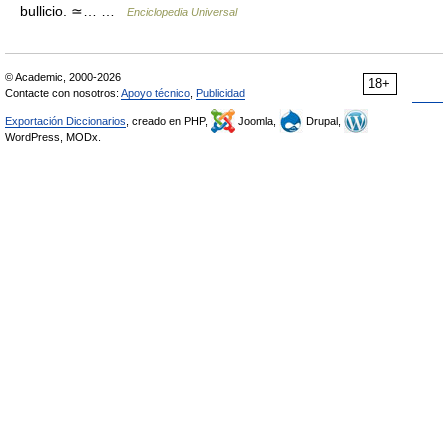
bullicio. ≃… …
Enciclopedia Universal
© Academic, 2000-2026
18+
Contacte con nosotros:
Apoyo técnico
,
Publicidad
Exportación Diccionarios
, creado en PHP,
Joomla,
Drupal,
WordPress, MODx.