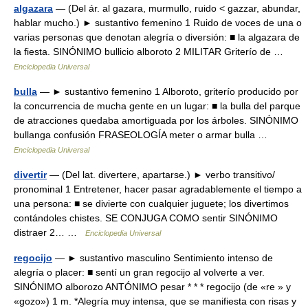
algazara
— (Del ár. al gazara, murmullo, ruido < gazzar, abundar,
hablar mucho.) ► sustantivo femenino 1 Ruido de voces de una o
varias personas que denotan alegría o diversión: ■ la algazara de
la fiesta. SINÓNIMO bullicio alboroto 2 MILITAR Griterío de …
Enciclopedia Universal
bulla
— ► sustantivo femenino 1 Alboroto, griterío producido por
la concurrencia de mucha gente en un lugar: ■ la bulla del parque
de atracciones quedaba amortiguada por los árboles. SINÓNIMO
bullanga confusión FRASEOLOGÍA meter o armar bulla …
Enciclopedia Universal
divertir
— (Del lat. divertere, apartarse.) ► verbo transitivo/
pronominal 1 Entretener, hacer pasar agradablemente el tiempo a
una persona: ■ se divierte con cualquier juguete; los divertimos
contándoles chistes. SE CONJUGA COMO sentir SINÓNIMO
distraer 2… …
Enciclopedia Universal
regocijo
— ► sustantivo masculino Sentimiento intenso de
alegría o placer: ■ sentí un gran regocijo al volverte a ver.
SINÓNIMO alborozo ANTÓNIMO pesar * * * regocijo (de «re » y
«gozo») 1 m. *Alegría muy intensa, que se manifiesta con risas y